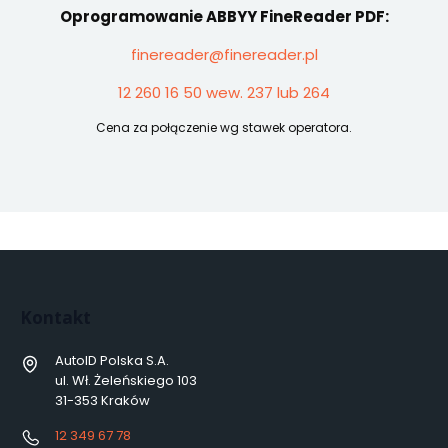
Oprogramowanie ABBYY FineReader PDF:
finereader@finereader.pl
12 260 16 50 wew. 237 lub 264
Cena za połączenie wg stawek operatora.
Kontakt
AutoID Polska S.A.
ul. Wł. Żeleńskiego 103
31-353 Kraków
12 349 67 78