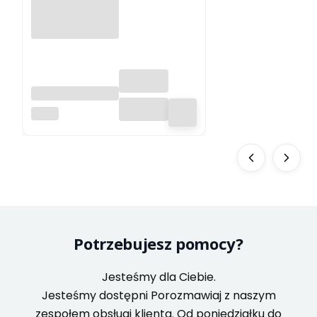
ABBYY
FineReader PDF
ABBYY
Corporate,
Licencja dla
jednego
użytkownika
(ESD),
ograniczona
czasowo, 1 rok
Potrzebujesz pomocy?
Jesteśmy dla Ciebie.
Jesteśmy dostępni Porozmawiaj z naszym
zespołem obsługi klienta. Od poniedziałku do