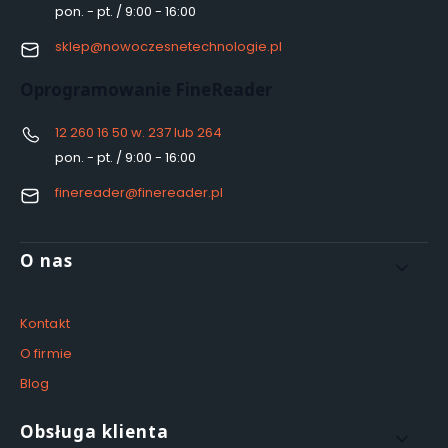
pon. - pt. / 9:00 - 16:00
sklep@nowoczesnetechnologie.pl
Oprogramowanie FineReader
12 260 16 50 w. 237 lub 264
pon. - pt. / 9:00 - 16:00
finereader@finereader.pl
Linki w stopce
O nas
Kontakt
O firmie
Blog
Obsługa klienta