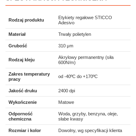
Etykiety regałowe STICCO
Rodzaj produktu
Adesivo
Materiał
Trwały polietylen
Grubość
310 μm
Akrylowy permanentny (siła
Rodzaj kleju
600N/m)
Zakres temperatury
od -40ºC do +170ºC
pracy
Jakość druku
2400 dpi
Wykończenie
Matowe
Odporność
Woda, grzyby, benzyna, oleje,
chemiczna
słabe kwasy
Rozmiar i kolor
Dowolny, wg specyfikacji klienta