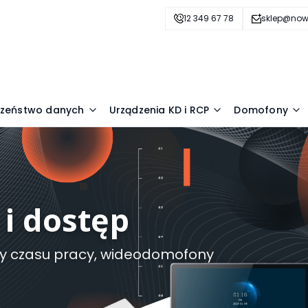
12 349 67 78
sklep@now
czeństwo danych
Urządzenia KD i RCP
Domofony
 i dostęp
tory czasu pracy, wideodomofony