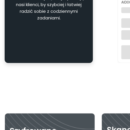
Kod 
AID0
nasi klienci, by szybciej i łatwiej
ABB
radzić sobie z codziennymi
Corp
zadaniami.
uży
ogr