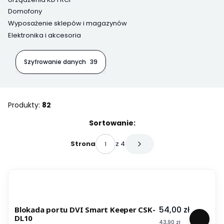
Domofony
Wyposażenie sklepów i magazynów
Elektronika i akcesoria
Koniec menu
Szyfrowanie danych
39
Produkty:
82
Lista produktów
Sortowanie:
z 4
Strona
Następne produkty
Cena
54,00 zł
Blokada portu DVI Smart Keeper CSK-
DL10
Cena
43,90 zł