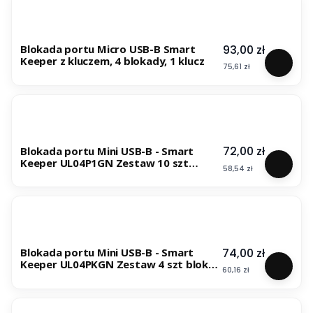
Cena
93,00 zł
Blokada portu Micro USB-B Smart
Keeper z kluczem, 4 blokady, 1 klucz
Cena
75,61 zł
Cena
72,00 zł
Blokada portu Mini USB-B - Smart
Keeper UL04P1GN Zestaw 10 szt
Cena
58,54 zł
blokad
Cena
74,00 zł
Blokada portu Mini USB-B - Smart
Keeper UL04PKGN Zestaw 4 szt blokad
Cena
60,16 zł
+ klucz