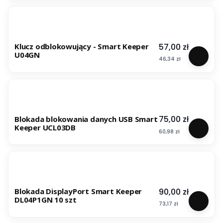
Cena
57,00 zł
Klucz odblokowujący - Smart Keeper
U04GN
Cena
46,34 zł
Cena
75,00 zł
Blokada blokowania danych USB Smart
Keeper UCL03DB
Cena
60,98 zł
Cena
90,00 zł
Blokada DisplayPort Smart Keeper
DL04P1GN 10 szt
Cena
73,17 zł