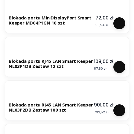
Cena
72,00 zł
Blokada portu MiniDisplayPort Smart
Keeper MD04P1GN 10 szt
Cena
58,54 zł
Cena
108,00 zł
Blokada portu RJ45 LAN Smart Keeper
NL03P1DB Zestaw 12 szt
Cena
87,80 zł
Cena
901,00 zł
Blokada portu RJ45 LAN Smart Keeper
NL03P2DB Zestaw 100 szt
Cena
732,52 zł