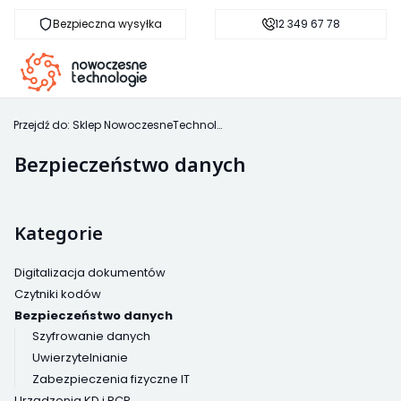
Bezpieczna wysyłka
Darmowa dostawa od 500 zł
12 349 67 78
sk
Przejdź do:
Sklep NowoczesneTechnologie.pl
Bezpieczeństwo danych
Kategorie
Digitalizacja dokumentów
Czytniki kodów
Bezpieczeństwo danych
Szyfrowanie danych
Uwierzytelnianie
Zabezpieczenia fizyczne IT
Urządzenia KD i RCP