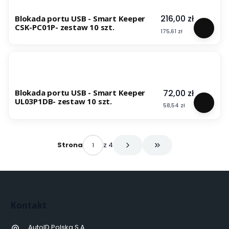
Cena
216,00 zł
Blokada portu USB - Smart Keeper
CSK-PC01P- zestaw 10 szt.
Cena
175,61 zł
Cena
72,00 zł
Blokada portu USB - Smart Keeper
UL03P1DB- zestaw 10 szt.
Cena
58,54 zł
z 4
Strona
Przejdź do ostatniej 
Kontakt
AutoID Polska S.A.