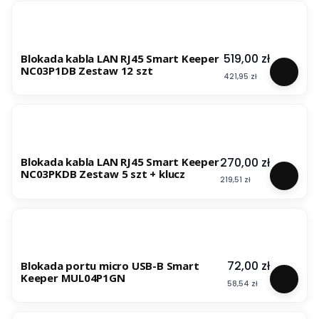
Cena
519,00 zł
Blokada kabla LAN RJ45 Smart Keeper
NC03P1DB Zestaw 12 szt
Cena
421,95 zł
Cena
270,00 zł
Blokada kabla LAN RJ45 Smart Keeper
NC03PKDB Zestaw 5 szt + klucz
Cena
219,51 zł
Cena
72,00 zł
Blokada portu micro USB-B Smart
Keeper MUL04P1GN
Cena
58,54 zł