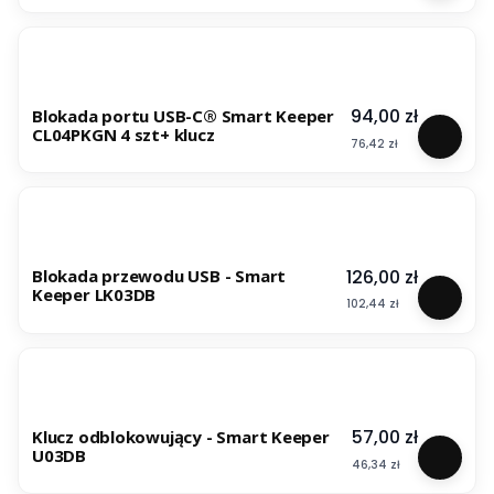
Cena
94,00 zł
Blokada portu USB-C® Smart Keeper
CL04PKGN 4 szt+ klucz
Cena
76,42 zł
Cena
126,00 zł
Blokada przewodu USB - Smart
Keeper LK03DB
Cena
102,44 zł
Cena
57,00 zł
Klucz odblokowujący - Smart Keeper
U03DB
Cena
46,34 zł