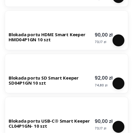
Cena
90,00 zł
Blokada portu HDMI Smart Keeper
HMD04P1GN 10 szt
Cena
73,17 zł
Cena
92,00 zł
Blokada portu SD Smart Keeper
SD04P1GN 10 szt
Cena
74,80 zł
Cena
90,00 zł
Blokada portu USB-C® Smart Keeper
CL04P1GN- 10 szt
Cena
73,17 zł