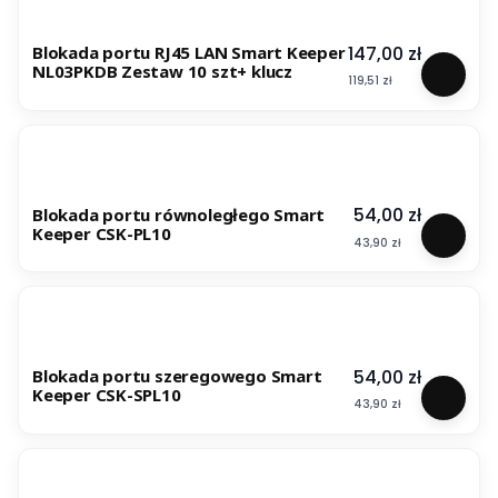
Cena
147,00 zł
Blokada portu RJ45 LAN Smart Keeper
NL03PKDB Zestaw 10 szt+ klucz
Cena
119,51 zł
Cena
54,00 zł
Blokada portu równoległego Smart
Keeper CSK-PL10
Cena
43,90 zł
Cena
54,00 zł
Blokada portu szeregowego Smart
Keeper CSK-SPL10
Cena
43,90 zł