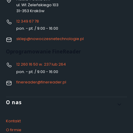
ul. Wł. Żeleńskiego 103
31-353 Kraków
12 349 67 78
pon. - pt. / 9:00 - 16:00
sklep@nowoczesnetechnologie.pl
Oprogramowanie FineReader
12 260 16 50 w. 237 lub 264
pon. - pt. / 9:00 - 16:00
finereader@finereader.pl
Linki w stopce
O nas
Kontakt
O firmie