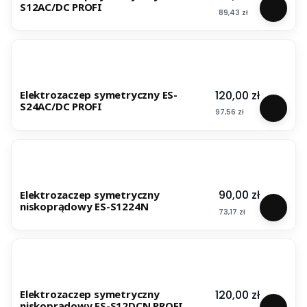
S12AC/DC PROFI
Cena
89,43 zł
Cena
120,00 zł
Elektrozaczep symetryczny ES-
S24AC/DC PROFI
Cena
97,56 zł
Cena
90,00 zł
Elektrozaczep symetryczny
niskoprądowy ES-S1224N
Cena
73,17 zł
Cena
120,00 zł
Elektrozaczep symetryczny
niskoprądowy ES-S12DCN PROFI