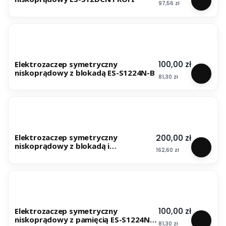
Cena
97,56 zł
Cena
100,00 zł
Elektrozaczep symetryczny
niskoprądowy z blokadą ES-S1224N-B
Cena
81,30 zł
Cena
200,00 zł
Elektrozaczep symetryczny
niskoprądowy z blokadą i
Cena
162,60 zł
sygnalizacją ES-S12DCN-BS PROFI
Cena
100,00 zł
Elektrozaczep symetryczny
niskoprądowy z pamięcią ES-S1224N-
Cena
81,30 zł