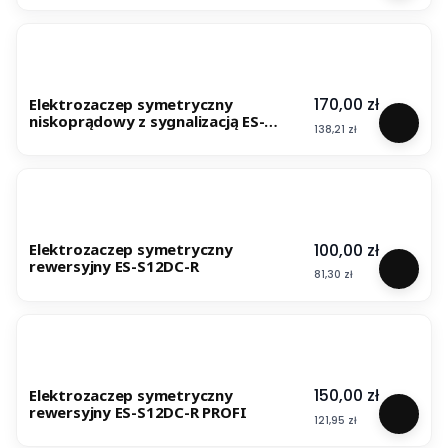
Cena
170,00 zł
Elektrozaczep symetryczny
niskoprądowy z sygnalizacją ES-
Cena
138,21 zł
S1224N-S
Cena
100,00 zł
Elektrozaczep symetryczny
rewersyjny ES-S12DC-R
Cena
81,30 zł
Cena
150,00 zł
Elektrozaczep symetryczny
rewersyjny ES-S12DC-R PROFI
Cena
121,95 zł