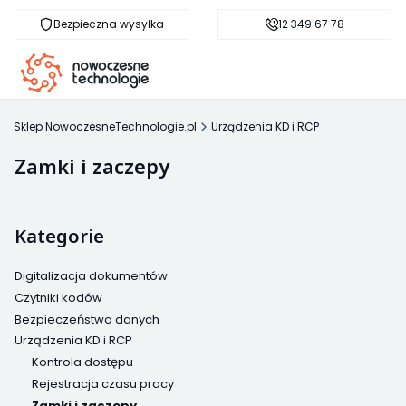
Bezpieczna wysyłka
Darmowa dostawa od 500 zł
12 349 67 78
sk
Sklep NowoczesneTechnologie.pl
Urządzenia KD i RCP
Zamki i zaczepy
Kategorie
Digitalizacja dokumentów
Czytniki kodów
Bezpieczeństwo danych
Urządzenia KD i RCP
Kontrola dostępu
Rejestracja czasu pracy
Zamki i zaczepy