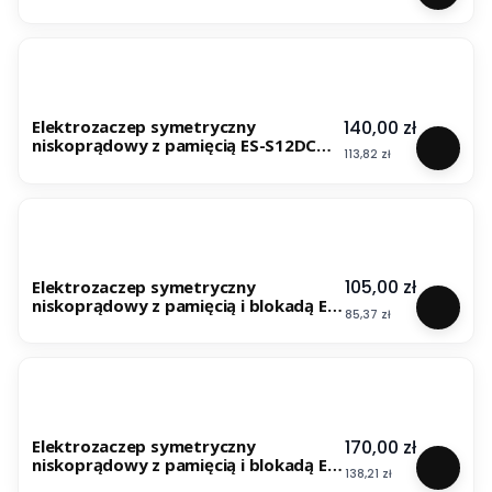
M
Cena
140,00 zł
Elektrozaczep symetryczny
niskoprądowy z pamięcią ES-S12DCN-
Cena
113,82 zł
M PROFI
Cena
105,00 zł
Elektrozaczep symetryczny
niskoprądowy z pamięcią i blokadą ES-
Cena
85,37 zł
S1224N-MB
Cena
170,00 zł
Elektrozaczep symetryczny
niskoprądowy z pamięcią i blokadą ES-
Cena
138,21 zł
S12DCN-MB PROFI