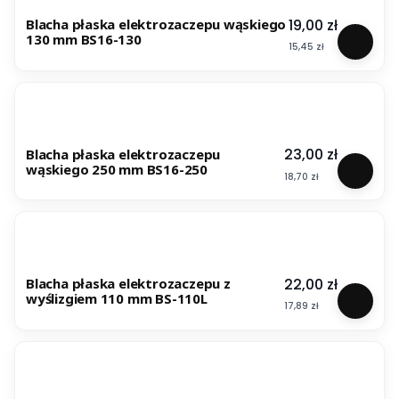
Cena
19,00 zł
Blacha płaska elektrozaczepu wąskiego
130 mm BS16-130
Cena
15,45 zł
Cena
23,00 zł
Blacha płaska elektrozaczepu
wąskiego 250 mm BS16-250
Cena
18,70 zł
Cena
22,00 zł
Blacha płaska elektrozaczepu z
wyślizgiem 110 mm BS-110L
Cena
17,89 zł