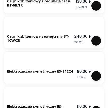
Cena
130,00 zł
Czujnik zbliżeniowy z regulacją czasu
BT-6B/IR
Cena
105,69 zł
Cena
240,00 zł
Czujnik zbliżeniowy zewnętrzny BT-
10W/IR
Cena
195,12 zł
Cena
90,00 zł
Elektrozaczep symetryczny ES-S1224
Cena
73,17 zł
Cena
110,00 zł
Elektrozaczep symetryczny ES-