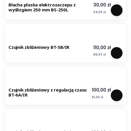
Cena
30,00 zł
Blacha płaska elektrozaczepu z
wyślizgiem 250 mm BS-250L
Cena
24,39 zł
Cena
110,00 zł
Czujnik zbliżeniowy BT-5B/IR
Cena
89,43 zł
Cena
100,00 zł
Czujnik zbliżeniowy z regulacją czasu
BT-6A/IR
Cena
81,30 zł