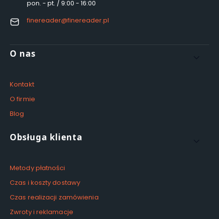
pon. - pt. / 9:00 - 16:00
finereader@finereader.pl
Linki w stopce
O nas
Kontakt
O firmie
Blog
Obsługa klienta
Metody płatności
Czas i koszty dostawy
Czas realizacji zamówienia
Zwroty i reklamacje