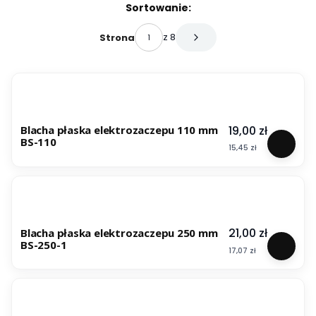
Lista produktów
Sortowanie:
z 8
Strona
Następne produkty
Cena
19,00 zł
Blacha płaska elektrozaczepu 110 mm
BS-110
Cena
15,45 zł
Cena
21,00 zł
Blacha płaska elektrozaczepu 250 mm
BS-250-1
Cena
17,07 zł