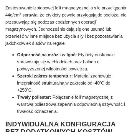
Zastosowanie izotopowej folii magnetycznej o sile przyciągania
44g/cm² sprawia, że etykiety pewnie przylegają do podłoża, nie
przesuwając się podczas codziennych operacji
magazynowych. Jednocześnie dają się one usunąć lub
przenieść w inne miejsce bez użycia siły i bez pozostawiania
jakichkolwiek śladów na regale.
Odporność na mróz i wilgoć:
Etykiety doskonale
sprawdzają się w chłodniach oraz halach o
podwyższonej wilgotności powietrza.
Szeroki zakres temperatur:
Materiał zachowuje
integralność strukturalną w zakresie od -40ºC do
+250ºC.
Trwały poliester:
Połączenie folii magnetycznej z
warstwą poliestrową zapewnia odpowiednią sztywność i
trwałość oznaczenia.
INDYWIDUALNA KONFIGURACJA
BEZ DODATKOWYCH KOSZTÓW