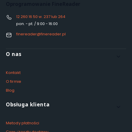
Oprogramowanie FineReader
12 260 16 50 w. 237 lub 264
pon. - pt. / 9:00 - 16:00
finereader@finereader.pl
Linki w stopce
O nas
Kontakt
O firmie
Blog
Obsługa klienta
Metody płatności
Czas i koszty dostawy