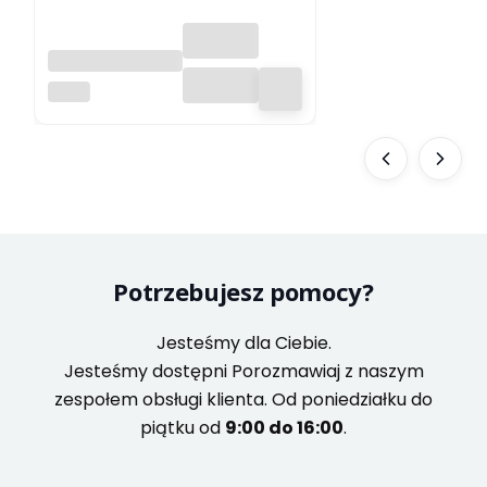
ABBYY
FineReader PDF
ABBYY
Corporate,
Licencja dla
jednego
użytkownika
(ESD),
ograniczona
czasowo, 1 rok
Potrzebujesz pomocy?
Jesteśmy dla Ciebie.
Jesteśmy dostępni Porozmawiaj z naszym
zespołem obsługi klienta. Od poniedziałku do
piątku od
9:00 do 16:00
.