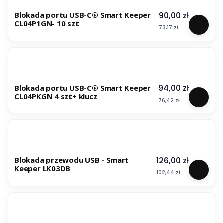
Cena
90,00 zł
Blokada portu USB-C® Smart Keeper
CL04P1GN- 10 szt
Cena
73,17 zł
Cena
94,00 zł
Blokada portu USB-C® Smart Keeper
CL04PKGN 4 szt+ klucz
Cena
76,42 zł
Cena
126,00 zł
Blokada przewodu USB - Smart
Keeper LK03DB
Cena
102,44 zł