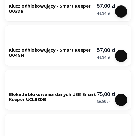
Cena
57,00 zł
Klucz odblokowujący - Smart Keeper
U03DB
Cena
46,34 zł
Cena
57,00 zł
Klucz odblokowujący - Smart Keeper
U04GN
Cena
46,34 zł
Cena
75,00 zł
Blokada blokowania danych USB Smart
Keeper UCL03DB
Cena
60,98 zł