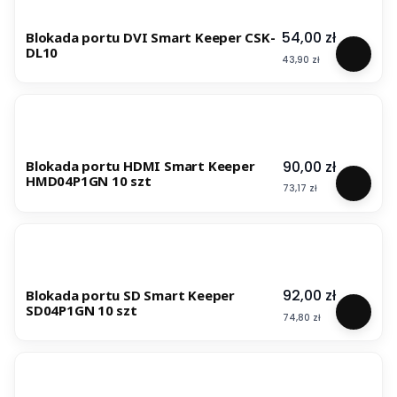
Cena
54,00 zł
Blokada portu DVI Smart Keeper CSK-
DL10
Cena
43,90 zł
Cena
90,00 zł
Blokada portu HDMI Smart Keeper
HMD04P1GN 10 szt
Cena
73,17 zł
Cena
92,00 zł
Blokada portu SD Smart Keeper
SD04P1GN 10 szt
Cena
74,80 zł