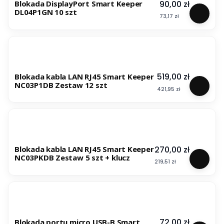
Cena
90,00 zł
Blokada DisplayPort Smart Keeper
DL04P1GN 10 szt
Cena
73,17 zł
Cena
519,00 zł
Blokada kabla LAN RJ45 Smart Keeper
NC03P1DB Zestaw 12 szt
Cena
421,95 zł
Cena
270,00 zł
Blokada kabla LAN RJ45 Smart Keeper
NC03PKDB Zestaw 5 szt + klucz
Cena
219,51 zł
Cena
72,00 zł
Blokada portu micro USB-B Smart