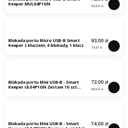
Keeper MUL04P1GN
Cena
58,54 zł
Cena
93,00 zł
Blokada portu Micro USB-B Smart
Keeper z kluczem, 4 blokady, 1 klucz
Cena
75,61 zł
Cena
72,00 zł
Blokada portu Mini USB-B - Smart
Keeper UL04P1GN Zestaw 10 szt
Cena
58,54 zł
blokad
Cena
74,00 zł
Blokada portu Mini USB-B - Smart