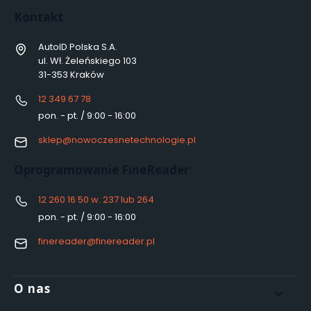
Kontakt
AutoID Polska S.A.
ul. Wł. Żeleńskiego 103
31-353 Kraków
12 349 67 78
pon. - pt. / 9:00 - 16:00
sklep@nowoczesnetechnologie.pl
Oprogramowanie FineReader
12 260 16 50 w. 237 lub 264
pon. - pt. / 9:00 - 16:00
finereader@finereader.pl
Linki w stopce
O nas