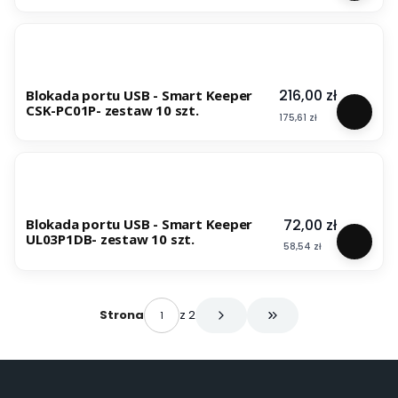
Cena
216,00 zł
Blokada portu USB - Smart Keeper
CSK-PC01P- zestaw 10 szt.
Cena
175,61 zł
Cena
72,00 zł
Blokada portu USB - Smart Keeper
UL03P1DB- zestaw 10 szt.
Cena
58,54 zł
z 2
Strona
Przejdź do ostatniej s