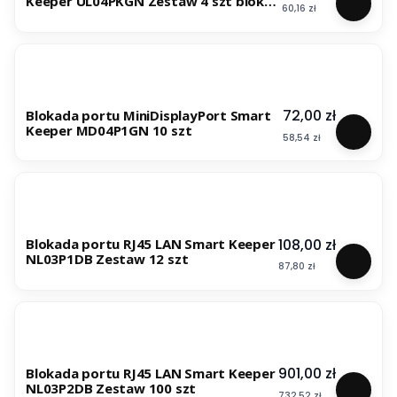
Keeper UL04PKGN Zestaw 4 szt blokad
Cena
60,16 zł
+ klucz
Cena
72,00 zł
Blokada portu MiniDisplayPort Smart
Keeper MD04P1GN 10 szt
Cena
58,54 zł
Cena
108,00 zł
Blokada portu RJ45 LAN Smart Keeper
NL03P1DB Zestaw 12 szt
Cena
87,80 zł
Cena
901,00 zł
Blokada portu RJ45 LAN Smart Keeper
NL03P2DB Zestaw 100 szt
Cena
732,52 zł