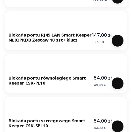
Cena
147,00 zł
Blokada portu RJ45 LAN Smart Keeper
NL03PKDB Zestaw 10 szt+ klucz
Cena
119,51 zł
Cena
54,00 zł
Blokada portu równoległego Smart
Keeper CSK-PL10
Cena
43,90 zł
Cena
54,00 zł
Blokada portu szeregowego Smart
Keeper CSK-SPL10
Cena
43,90 zł