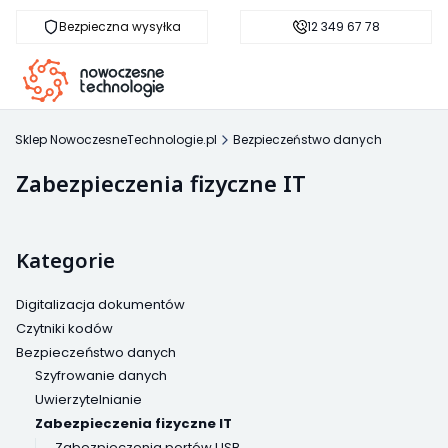
Bezpieczna wysyłka
Darmowa dostawa od 500 zł
12 349 67 78
sk
Sklep NowoczesneTechnologie.pl
Bezpieczeństwo danych
Zabezpieczenia fizyczne IT
Kategorie
Digitalizacja dokumentów
Czytniki kodów
Bezpieczeństwo danych
Szyfrowanie danych
Uwierzytelnianie
Zabezpieczenia fizyczne IT
Zabezpieczenia portów USB